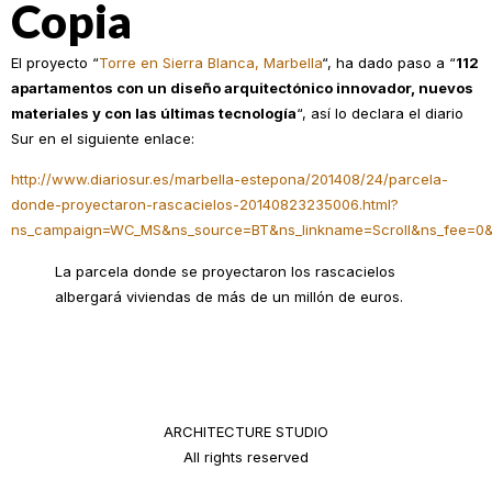
Copia
El proyecto “
Torre en Sierra Blanca, Marbella
“, ha dado paso a “
112
apartamentos con un diseño arquitectónico innovador, nuevos
materiales y con las últimas tecnología
“, así lo declara el diario
Sur en el siguiente enlace:
http://www.diariosur.es/marbella-estepona/201408/24/parcela-
donde-proyectaron-rascacielos-20140823235006.html?
ns_campaign=WC_MS&ns_source=BT&ns_linkname=Scroll&ns_fee=
La parcela donde se proyectaron los rascacielos
albergará viviendas de más de un millón de euros.
ARCHITECTURE STUDIO
All rights reserved